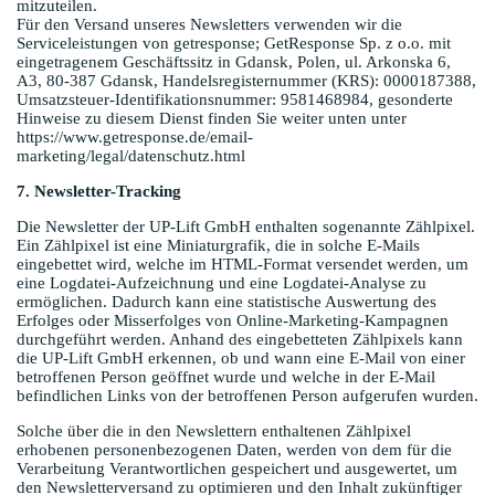
mitzuteilen.
Für den Versand unseres Newsletters verwenden wir die
Serviceleistungen von getresponse; GetResponse Sp. z o.o. mit
eingetragenem Geschäftssitz in Gdansk, Polen, ul. Arkonska 6,
A3, 80-387 Gdansk, Handelsregisternummer (KRS): 0000187388,
Umsatzsteuer-Identifikationsnummer: 9581468984, gesonderte
Hinweise zu diesem Dienst finden Sie weiter unten unter
https://www.getresponse.de/email-
marketing/legal/datenschutz.html
7. Newsletter-Tracking
Die Newsletter der UP-Lift GmbH enthalten sogenannte Zählpixel.
Ein Zählpixel ist eine Miniaturgrafik, die in solche E-Mails
eingebettet wird, welche im HTML-Format versendet werden, um
eine Logdatei-Aufzeichnung und eine Logdatei-Analyse zu
ermöglichen. Dadurch kann eine statistische Auswertung des
Erfolges oder Misserfolges von Online-Marketing-Kampagnen
durchgeführt werden. Anhand des eingebetteten Zählpixels kann
die UP-Lift GmbH erkennen, ob und wann eine E-Mail von einer
betroffenen Person geöffnet wurde und welche in der E-Mail
befindlichen Links von der betroffenen Person aufgerufen wurden.
Solche über die in den Newslettern enthaltenen Zählpixel
erhobenen personenbezogenen Daten, werden von dem für die
Verarbeitung Verantwortlichen gespeichert und ausgewertet, um
den Newsletterversand zu optimieren und den Inhalt zukünftiger